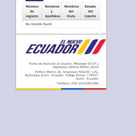
Número
Nombres
Nombres
Estado
de
y
del
del
registro
Apellidos
título
trámite
No records found.
Punto de Atención al Usuario: Whymper E7-37 y
Alpallana, edificio Delfos, Quito
Edificio Matriz: Av. Amazonas N34-451 y Av.
Atahualpa Quito - Ecuador. Código Postal: 170507.
Quito - Ecuador
Teléfono: (593 2)-023961400